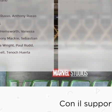
liano
 Russo, Anthony Russo
5
 Hemsworth, Vanessa
hony Mackie, Sebastian
ia Wright, Paul Rudd,
ell, Tenoch Huerta