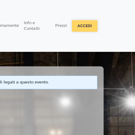
Info e
simamente
Prezzi
ACCEDI
Contatti
i legati a questo evento.