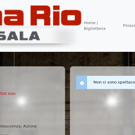
Home |
Pros
Biglietteria
Non ci sono spettacol
 150 min
ntascienza, Azione