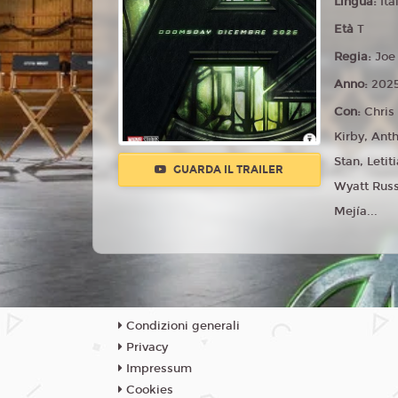
Lingua:
Ita
Età
T
Regia:
Joe
Anno:
202
Con:
Chris
Kirby, Ant
Stan, Letit
GUARDA IL TRAILER
Wyatt Russ
Mejía...
Condizioni generali
Privacy
Impressum
Cookies